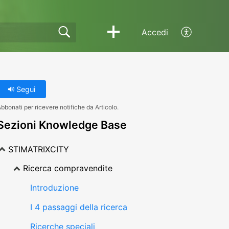
Accedi
Segui
bbonati per ricevere notifiche da Articolo.
Sezioni Knowledge Base
STIMATRIXCITY
Ricerca compravendite
Introduzione
I 4 passaggi della ricerca
Ricerche speciali